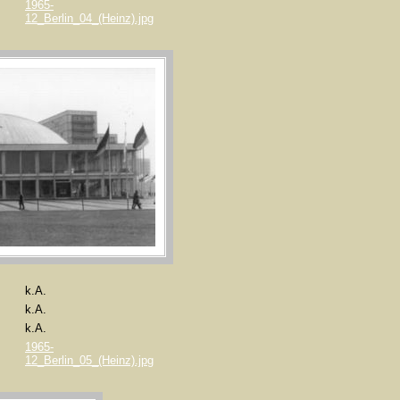
1965-
12_Berlin_04_(Heinz).jpg
k.A.
k.A.
k.A.
1965-
12_Berlin_05_(Heinz).jpg