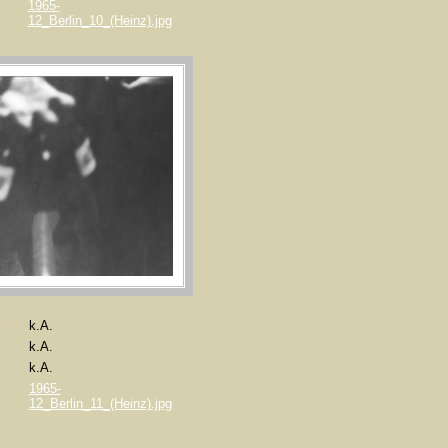
1965-
12_Berlin_10_(Heinz).jpg
k.A.
k.A.
k.A.
1965-
12_Berlin_11_(Heinz).jpg