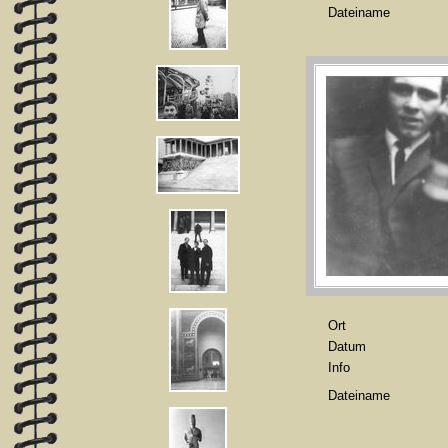
Dateiname
Ort
Datum
Info
Dateiname